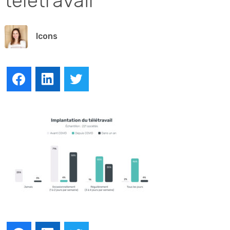
teletravail
lcons
Facebook
LinkedIn
Twitter