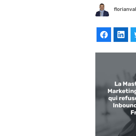
florianva
Facebook
Lin