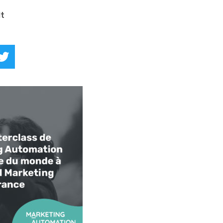
lt
kedIn
Twitter