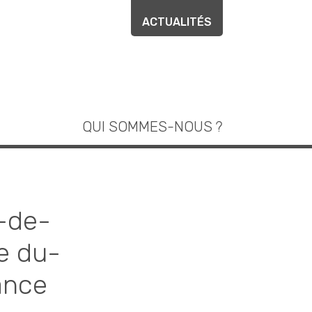
ACTUALITÉS
QUI SOMMES-NOUS ?
s-de-
e du-
ance