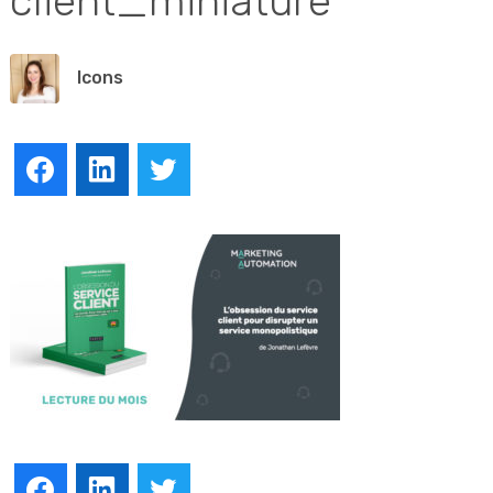
client_miniature
lcons
Facebook
LinkedIn
Twitter
Facebook
LinkedIn
Twitter