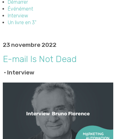
Démarrer
Événément
Interview
Un livre en 3"
23 novembre 2022
E-mail Is Not Dead
•
Interview