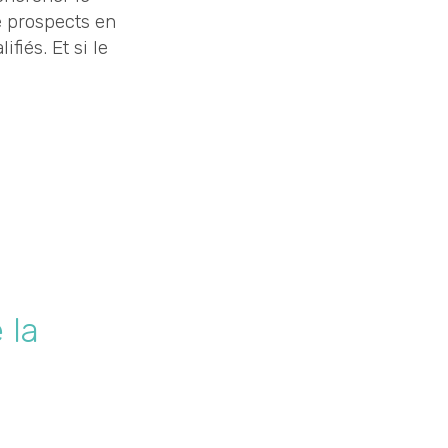
 prospects en
fiés. Et si le
 la